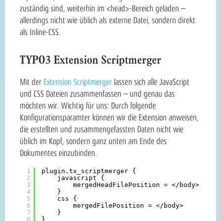
zuständig sind, weiterhin im <head>-Bereich geladen –
allerdings nicht wie üblich als externe Datei, sondern direkt
als Inline-CSS.
TYPO3 Extension Scriptmerger
Mit der
Extension Scriptmerger
lassen sich alle JavaScript
und CSS Dateien zusammenfassen – und genau das
möchten wir. Wichtig für uns: Durch folgende
Konfigurationsparamter können wir die Extension anweisen,
die erstellten und zusammengefassten Daten nicht wie
üblich im Kopf, sondern ganz unten am Ende des
Dokumentes einzubinden.
1
plugin.tx_scriptmerger {
2
javascript {
3
mergedHeadFilePosition = <
/body
>
4
}
5
css {
6
mergedFilePosition = <
/body
>
7
}
8
}