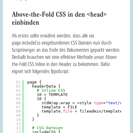
Above-the-Fold CSS in den <head>
einbinden
Als erstes sollte erwähnt werden, dass alle via
page.includeCss eingebundenen CSS Dateien nun durch
Scriptmerger an das Ende des Dokumentes gepackt werden.
Deshalb brauchen wir eine effektive Methode unser Above-
the-Fold CSS Inline in den Header zu bekommen. Dafür
eignet sich folgendes TypoScript:
01
page {
02
headerData {
03
# Inline CSS
04
10 = TEMPLATE
05
10 {
06
stdWrap.wrap = <style 
type
=
"text/css"
>
07
template = FILE
08
template.
file
= fileadmin
/templates/cs
09
}
10
}
11
12
# CSS-Dateien
13
includeCSS {