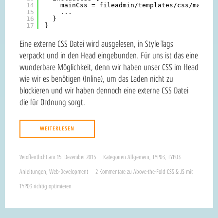
14
mainCss = fileadmin
/templates/css/main
.c
15
...
16
}
17
}
Eine externe CSS Datei wird ausgelesen, in Style-Tags
verpackt und in den Head eingebunden. Für uns ist das eine
wunderbare Möglichkeit, denn wir haben unser CSS im Head
wie wir es benötigen (Inline), um das Laden nicht zu
blockieren und wir haben dennoch eine externe CSS Datei
die für Ordnung sorgt.
WEITERLESEN
Veröffentlicht am
15. Dezember 2015
Kategorien
Allgemein
,
TYPO3
,
TYPO3
Anleitungen
,
Web-Development
2 Kommentare
zu Above-the-Fold CSS & JS mit
TYPO3 richtig optimieren