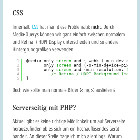
CSS
Innerhalb
CSS
hat man diese Problematik
nicht
. Durch
Media-Querys können wir ganz einfach zwischen normalem
und Retina- / HDPI-Display unterscheiden und so andere
Hintergrundgrafiken verwenden.
1
@media only 
screen
and (-webkit-min-device-pi
2
only 
screen
and (-o-min-device-pixel-r
3
only 
screen
and (min-resolution: 
120
dp
4
/* Retina / HDPI Background Images 
5
}
Doch wie sollte man normale Bilder (<img>) ausliefern?
Serverseitig mit PHP?
Aktuell gibt es keine richtige Möglichkeit um auf Serverseite
herauszufinden ob es sich um ein hochauflösendes Gerät
handelt. An dieser Stelle frage ich mich allerdings: Warum