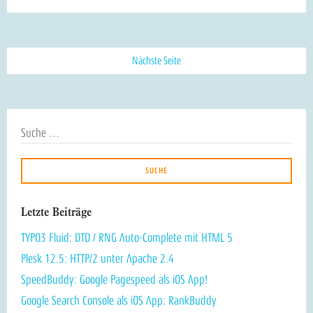
Nächste Seite
Letzte Beiträge
TYPO3 Fluid: DTD / RNG Auto-Complete mit HTML 5
Plesk 12.5: HTTP/2 unter Apache 2.4
SpeedBuddy: Google Pagespeed als iOS App!
Google Search Console als iOS App: RankBuddy