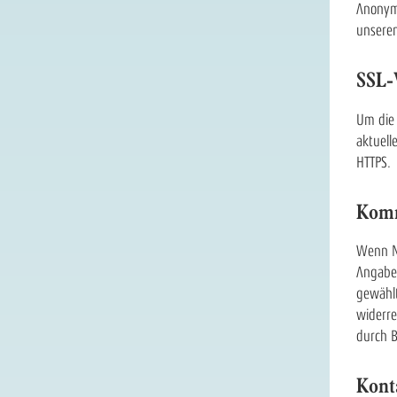
Anonyme
unseren
SSL-
Um die 
aktuell
HTTPS.
Komm
Wenn N
Angaben
gewählt
widerre
durch B
Kont