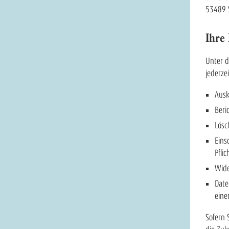
53489 S
Ihre
Unter 
jederze
Ausk
Beri
Lösc
Eins
Pfli
Wide
Date
eine
Sofern 