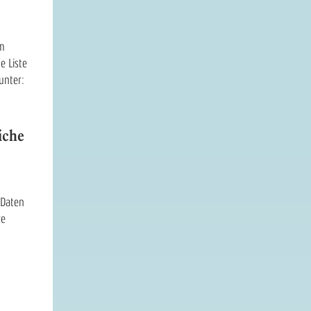
em
e Liste
unter:
iche
 Daten
re