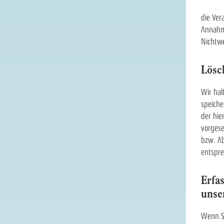
die Ver
Annahme
Nichtwe
Lösc
Wir hal
speiche
der hie
vorgese
bzw. Ab
entspre
Erfa
unse
Wenn Si