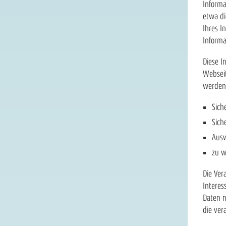
Informa
etwa d
Ihres I
Informa
Diese I
Webseit
werden 
Sich
Sich
Ausw
zu w
Die Ver
Intere
Daten n
die ver