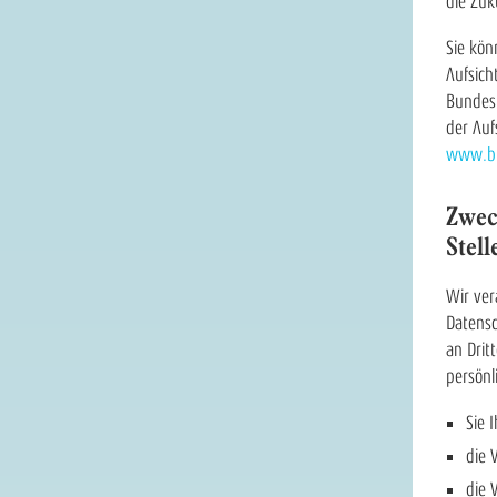
die Zuk
Sie kön
Aufsich
Bundesl
der Auf
www.bfd
Zwec
Stell
Wir ver
Datensc
an Drit
persönl
Sie 
die 
die 