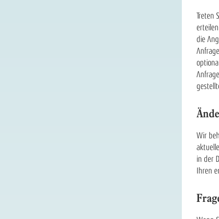
Treten 
erteile
die Ang
Anfrage
option
Anfrage
gestell
Ände
Wir beh
aktuell
in der 
Ihren e
Frag