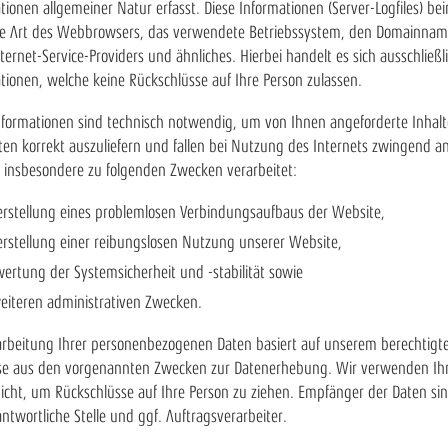
tionen allgemeiner Natur erfasst. Diese Informationen (Server-Logfiles) be
ie Art des Webbrowsers, das verwendete Betriebssystem, den Domainna
nternet-Service-Providers und ähnliches. Hierbei handelt es sich ausschließ
tionen, welche keine Rückschlüsse auf Ihre Person zulassen.
nformationen sind technisch notwendig, um von Ihnen angeforderte Inhal
en korrekt auszuliefern und fallen bei Nutzung des Internets zwingend an
insbesondere zu folgenden Zwecken verarbeitet:
erstellung eines problemlosen Verbindungsaufbaus der Website,
erstellung einer reibungslosen Nutzung unserer Website,
ertung der Systemsicherheit und -stabilität sowie
eiteren administrativen Zwecken.
arbeitung Ihrer personenbezogenen Daten basiert auf unserem berechtigt
sse aus den vorgenannten Zwecken zur Datenerhebung. Wir verwenden Ih
icht, um Rückschlüsse auf Ihre Person zu ziehen. Empfänger der Daten si
antwortliche Stelle und ggf. Auftragsverarbeiter.