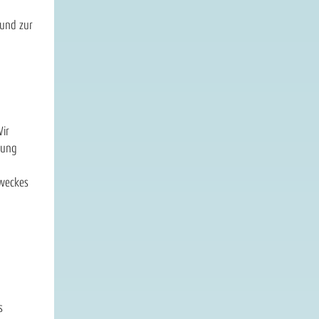
rund zur
ir
hung
Zweckes
s