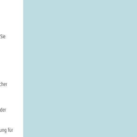
Sie
cher
oder
kung für