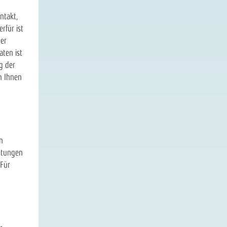
ontakt,
rfür ist
der
ten ist
g der
n Ihnen
n
istungen
 Für