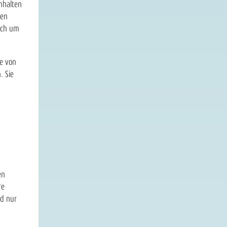
inhalten
men
lich um
te von
. Sie
en
re
nd nur