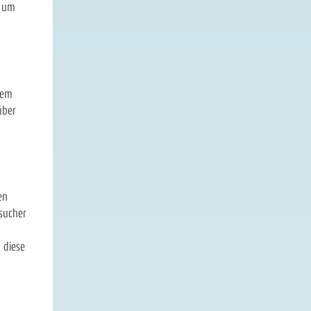
, um
dem
über
en
sucher
 diese