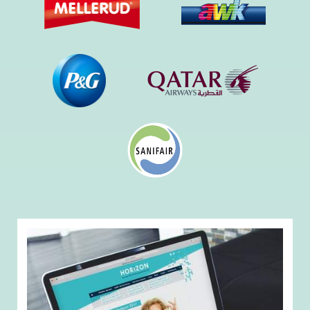
über eine eigene API mit dem Daten- und
Buchungsserver kommunizieren. Das Angebot wird
kontinuierlich erweitert und ist ebenfalls als Web
App für Smartphone und Tablet verfügbar.
2011 – heute
JAHR
Werbung
BRANCHE
KA Mediendesign
DESIGN