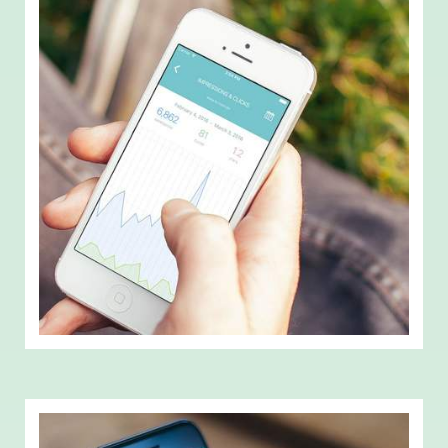
2015
JAHR
Werbung
BRANCHE
Alex Heilmann
DESIGN
RankBuddy: Google Search Console
für iOS
RankBuddy ist die Google Search Console für iOS. Die