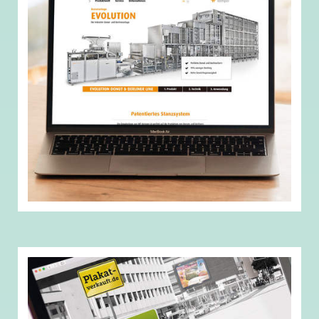
Werner & Pfleiderer
Lebensmitteltechnik GmbH
Die
Betreuung und Erweiterung des TYPO3
Systems
der gesamten Werner & Pfleiderer Gruppe
wurde im Jahr 2017 übernommen. Seitdem wurden