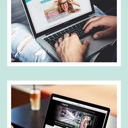
Mit TYPO3 und der HORIZON Messe
zum Studium
Für die SCOPE Messestrategie GmbH und ihrer
HORIZON Messe wurde ein gänzlich neues
Webdesign auf Grundlage des frisch erstellten
Corporate Designs erstellt. Das moderne,
zielgruppenorientierte Design wurde mittels TYPO3 in
ein einfach zu pflegendes Content-Management-